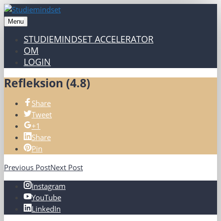
Menu
STUDIEMINDSET ACCELERATOR
OM
LOGIN
Refleksion (4.8)
Share
Tweet
+1
Share
Pin
Previous Post
Next Post
Instagram
YouTube
LinkedIn