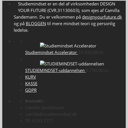
Studiemindset er en del af virksomheden DESIGN
YOUR FUTURE (CVR.31130603), som ejes af Camilla
Sandemann. Du er velkommen på
designyourfuture.dk
og på
BLOGGEN
til mere mindset teori og personlig
ledelse.
Studiemindset Accelerator
19.500,00
kr.
STUDIEMINDSET-uddannelsen
9.750,00
kr.
KURV
KASSE
GDPR
Kontakt:
Camilla Sandemann
camilla@studiemindset.dk
Tlf. 6133 7771