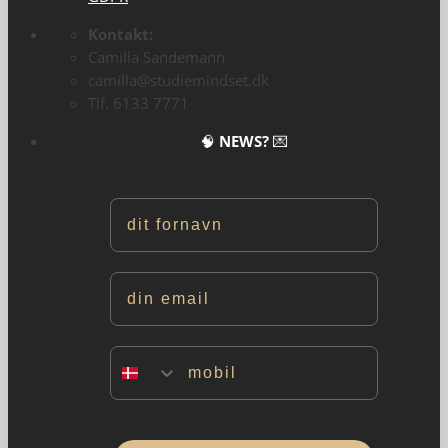
Kontakt:
Camilla Sandemann
camilla@studiemindset.dk
Tlf. 6133 7771
🧠
NEWS?
💌
Navn
Email
Mobil