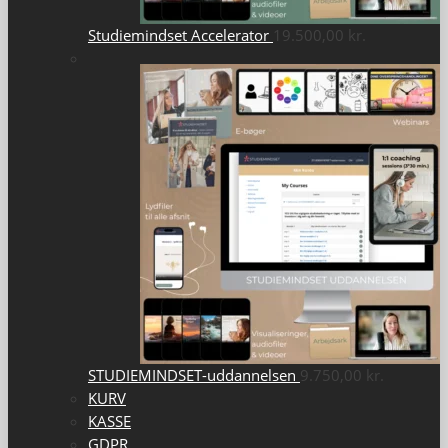
Studiemindset Accelerator
19.500,00
kr.
STUDIEMINDSET-uddannelsen
9.750,00
kr.
KURV
KASSE
GDPR