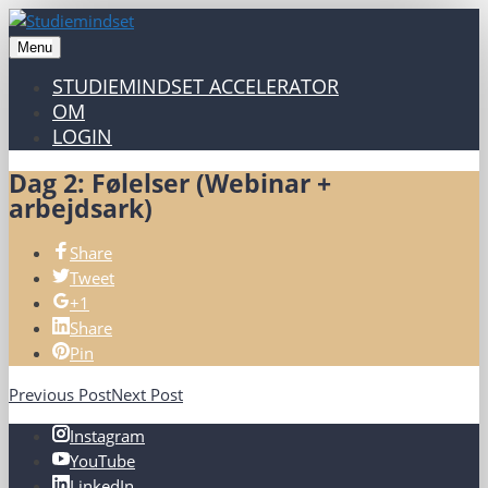
Menu
STUDIEMINDSET ACCELERATOR
OM
LOGIN
Dag 2: Følelser (Webinar +
arbejdsark)
Share
Tweet
+1
Share
Pin
Previous Post
Next Post
Instagram
YouTube
LinkedIn