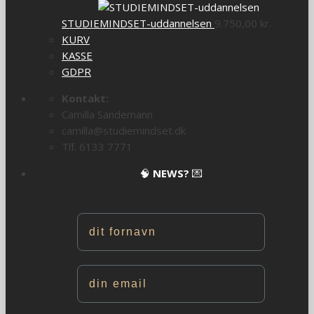
STUDIEMINDSET-uddannelsen
9.750,00
kr.
KURV
KASSE
GDPR
Kontakt:
Camilla Sandemann
camilla@studiemindset.dk
Tlf. 6133 7771
🧠
NEWS?
💌
Navn
Email