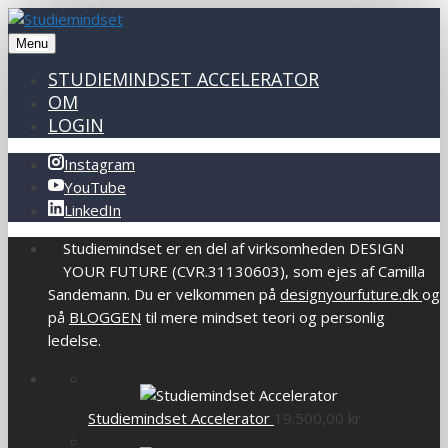
Menu
STUDIEMINDSET ACCELERATOR
OM
LOGIN
Instagram
YouTube
LinkedIn
Studiemindset er en del af virksomheden DESIGN
YOUR FUTURE (CVR.31130603), som ejes af Camilla
Sandemann. Du er velkommen på
designyourfuture.dk
og
på
BLOGGEN
til mere mindset teori og personlig
ledelse.
Studiemindset Accelerator
19.500,00
kr.