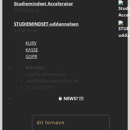
Studiemindset Accelerator
19.500,00
kr.
STUDIEMINDSET-uddannelsen
9.750,00
kr.
KURV
KASSE
GDPR
Kontakt:
Camilla Sandemann
camilla@studiemindset.dk
Tlf. 6133 7771
🧠
NEWS?
💌
Navn