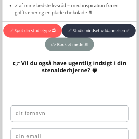
2 af mine bedste livsråd – med inspiration fra en
golftræner og en plade chokolade 🍫
🔗 Spot din studietype 📺
🔗 Studiemindset-uddannelsen ✅
👉 Book et møde 📆
👉 Vil du også have ugentlig indsigt i din
stenalderhjerne? 🧠
Name
din email